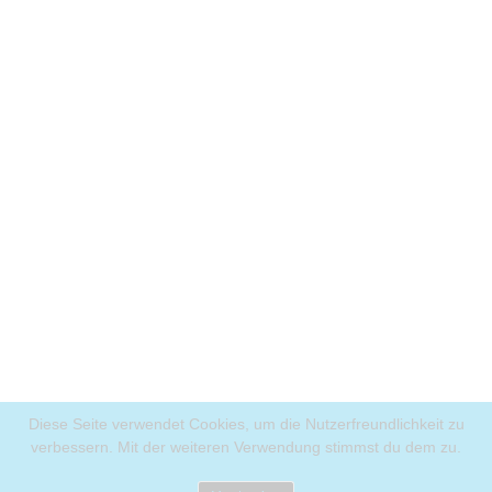
FOLGE UNS
SICHER BEZAHLEN
AGB
Datenschutz
Impressum
Diese Seite verwendet Cookies, um die Nutzerfreundlichkeit zu
verbessern. Mit der weiteren Verwendung stimmst du dem zu.